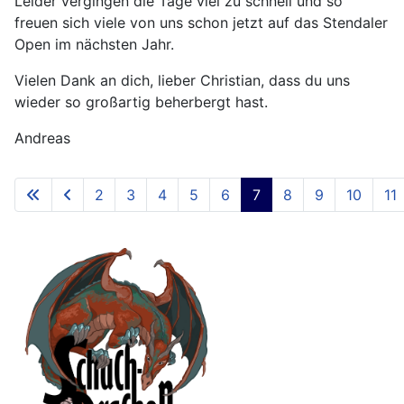
Leider vergingen die Tage viel zu schnell und so
freuen sich viele von uns schon jetzt auf das Stendaler
Open im nächsten Jahr.
Vielen Dank an dich, lieber Christian, dass du uns
wieder so großartig beherbergt hast.
Andreas
2
3
4
5
6
7
8
9
10
11